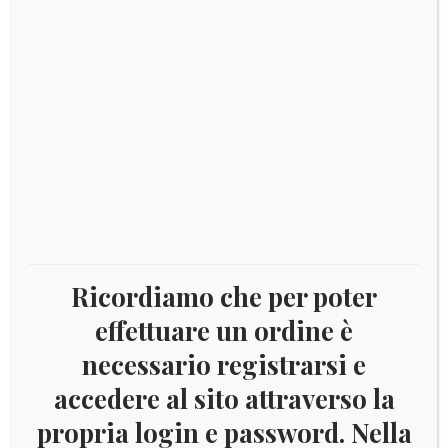
PARAGUAY 1979 – FOGLIETTO ZEPPELIN
Aggiungi al carrello
Ricordiamo che per poter
effettuare un ordine è
necessario registrarsi e
accedere al sito attraverso la
€
50,00
propria login e password. Nella