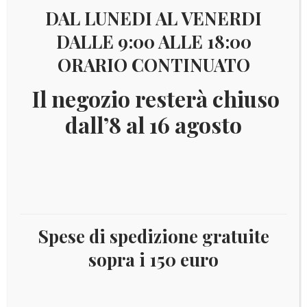
1
2
3
…
575
576
577
DAL LUNEDI AL VENERDI
578
579
DALLE 9:00 ALLE 18:00
ORARIO CONTINUATO
Il negozio resterà chiuso
€
130,00
dall’8 al 16 agosto
1908/09 – Stati Uniti – Effigi Franklin e
Washington
Aggiungi al carrello
Spese di spedizione gratuite
sopra i 150 euro
€
25,00