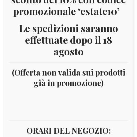
promozionale ‘estate10’
Uso dei cookie
Le spedizioni saranno
I più venduti .
effettuate dopo il 18
In offerta
agosto
Aggiornamenti
(Offerta non valida sui prodotti
già in promozione)
Promozioni
Home
AGGIORNAMENTI
Newsletters
Visualizzazione di 6925-6936 di 6947 risultati
Wishlist
ORARI DEL NEGOZIO: