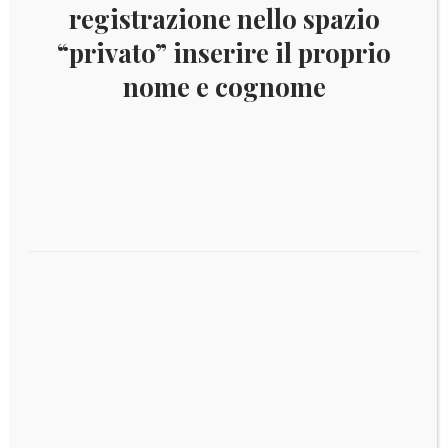
registrazione nello spazio
“privato” inserire il proprio
nome e cognome
HONG KONG 1973 – ELISABETTA II
Aggiungi al carrello
€
80,00