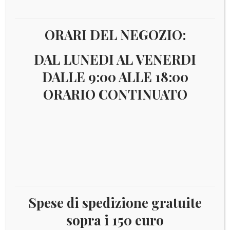
territori italiani: I
ORARI DEL NEGOZIO:
Guerra
DAL LUNEDI AL VENERDI
Occupazione
DALLE 9:00 ALLE 18:00
ORARIO CONTINUATO
austriaca
Visualizzazione del risultato
€
900,00
Spese di spedizione gratuite
sopra i 150 euro