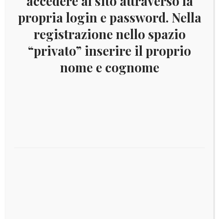
accedere al sito attraverso la
propria login e password. Nella
Occupazioni straniere di territori italiani: I Guerra Occupazione austriaca
×
registrazione nello spazio
“privato” inserire il proprio
nome e cognome
Username:
Password