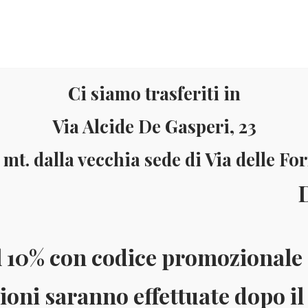
Ci siamo trasferiti in
Via Alcide De Gasperi, 23
 mt. dalla vecchia sede di Via delle Fo
Materiale
Informazioni
ll’8 al
ai 150 Euro (solo in Italia)
Pagamenti accettati: Paypal - Visa - Ma
l 10% con codice promozionale 
ioni saranno effettuate dopo il