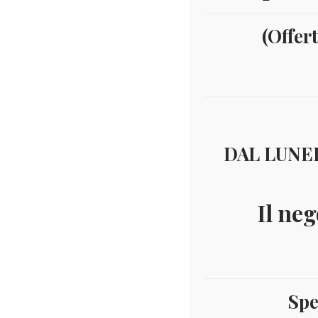
(Offer
DAL LUNED
Il neg
Spe