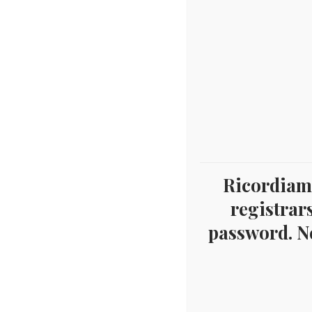
Ricordiamo
registrars
password. Ne
Home
Filatelia
Europa
Ungheria
PAGIN