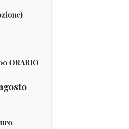
ozione)
:00 ORARIO
 agosto
euro