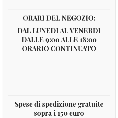
ORARI DEL NEGOZIO:
€
7,00
DAL LUNEDI AL VENERDI
DALLE 9:00 ALLE 18:00
ORARIO CONTINUATO
SAO TOME’ E PRINCIPE 2006 FAUNA YV.BF334
Aggiungi al carrello
Spese di spedizione gratuite
sopra i 150 euro