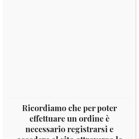
€
7,00
SAO TOME’ E PRINCIPE 2006 FAUNA YV.2058/61
Aggiungi al carrello
Ricordiamo che per poter
effettuare un ordine è
necessario registrarsi e
€
6,00