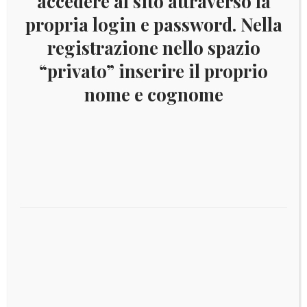
accedere al sito attraverso la
propria login e password. Nella
registrazione nello spazio
“privato” inserire il proprio
nome e cognome
SAO TOME’ E PRINCIPE 2003 FAUNA YV.BF245
Aggiungi al carrello
€
6,00