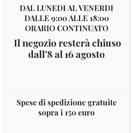
Visualizzazione di 49-64 di 100 risultati
DAL LUNEDI AL VENERDI
DALLE 9:00 ALLE 18:00
1
2
3
4
5
6
7
ORARIO CONTINUATO
Il negozio resterà chiuso
dall’8 al 16 agosto
€
29,00
Spese di spedizione gratuite
sopra i 150 euro