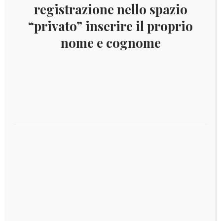
registrazione nello spazio
“privato” inserire il proprio
nome e cognome
2002 BARBUDA FLORA
Aggiungi al carrello
€
4,00
2002 ARMENIA FLORA
Aggiungi al carrello