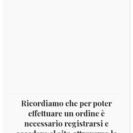
© 2018
RomanPhil SRL
Via Alcide De Gasperi,23
00165 Roma
PI: 09063901004
REA: 1137425
Ricordiamo che per poter
Tel/Fax:
06-39367024
effettuare un ordine è
email:
info@romanphil.com
necessario registrarsi e