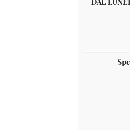
DAL LUNED
Leopardi
Visualizzazione del 
€
8,00
Spe
MALDIVE 2015 FAUNA
YV.4713/16
Aggiungi al carrello