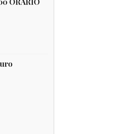
:00 ORARIO
Leopardi
×
Username:
euro
Password