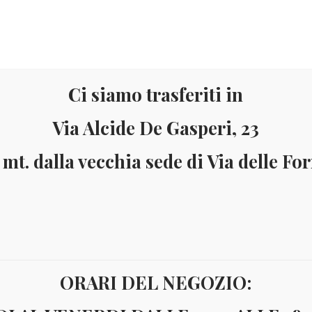
Ci siamo trasferiti in
Via Alcide De Gasperi, 23
 mt. dalla vecchia sede di Via delle Fo
Materiale
Informazioni
ai 150 Euro (solo in Italia)
Pagamenti accettati: Paypal - Visa - Ma
ORARI DEL NEGOZIO: