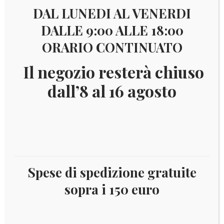
Visualizzazione di 8 risultati
DAL LUNEDI AL VENERDI
DALLE 9:00 ALLE 18:00
ORARIO CONTINUATO
Il
Il
€
12,50
€
5,50
prezzo
prezzo
Il negozio resterà chiuso
originale
attuale
era:
è:
dall’8 al 16 agosto
€ 12,50.
€ 5,50.
Spese di spedizione gratuite
sopra i 150 euro
TURKS E CAICOS 1991 NAVI YV.946/49