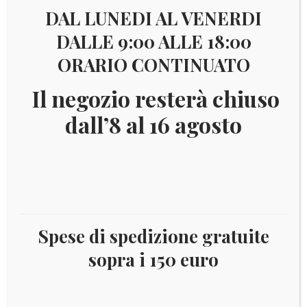
Visualizzazione di 2 risultati
DAL LUNEDI AL VENERDI
DALLE 9:00 ALLE 18:00
ORARIO CONTINUATO
Il
Il
€
6,00
€
2,50
prezzo
prezzo
Il negozio resterà chiuso
originale
attuale
era:
è:
dall’8 al 16 agosto
€ 6,00.
€ 2,50.
TANZANIA 1998 ANNO DELL’OCEANO E SQUALI
Spese di spedizione gratuite
YV.BF354
sopra i 150 euro
IN OFFERTA!
Aggiungi al carrello