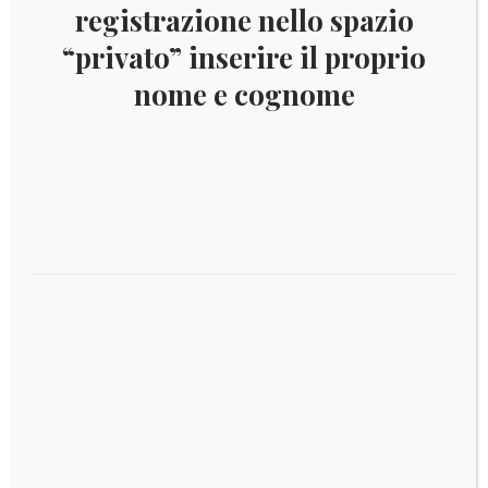
registrazione nello spazio
“privato” inserire il proprio
nome e cognome
CIAD 2012 FAUNA YV. BF SP 1547A
Aggiungi al carrello
Visualizzazione di 2 risultati
Squali
×