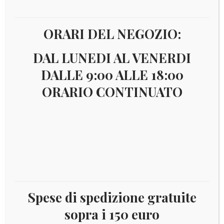
Visualizzazione di 273-288 di 295 risultati
ORARI DEL NEGOZIO:
1
2
3
…
15
16
17
18
DAL LUNEDI AL VENERDI
19
DALLE 9:00 ALLE 18:00
ORARIO CONTINUATO
€
49,00
Spese di spedizione gratuite
sopra i 150 euro