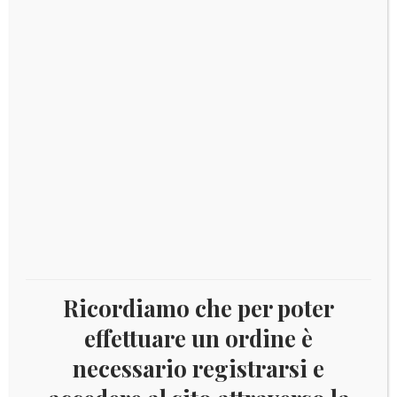
2021 ITALIA – 150° Ann. Roma Capitale d’Italia
Fondo specchio proof
Aggiungi al carrello
€
50,00
Ricordiamo che per poter
effettuare un ordine è
necessario registrarsi e