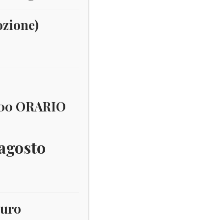
ozione)
:00 ORARIO
 agosto
euro