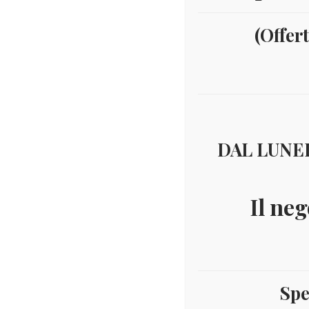
(Offer
DAL LUNED
Il neg
Spe