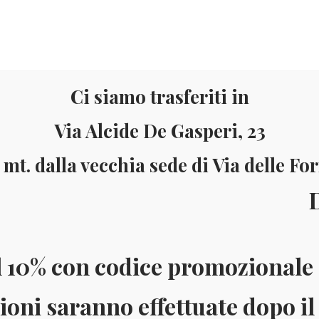
Ci siamo trasferiti in
Via Alcide De Gasperi, 23
 mt. dalla vecchia sede di Via delle Fo
Materiale
Informazioni
ll’8 al
ai 150 Euro (solo in Italia)
Pagamenti accettati: Paypal - Visa - Ma
l 10% con codice promozionale 
ioni saranno effettuate dopo il