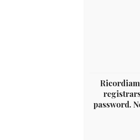
Ricordiamo
registrars
password. Ne
Home
Numismatica
Euro
Euro - 2 Euro c