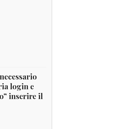
 necessario
ria login e
” inserire il