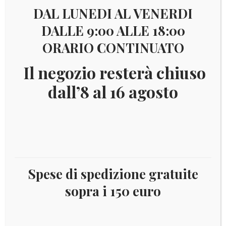
DAL LUNEDI AL VENERDI
Visualizzazione del risultato
DALLE 9:00 ALLE 18:00
ORARIO CONTINUATO
€
69,00
Il negozio resterà chiuso
dall’8 al 16 agosto
Spese di spedizione gratuite
sopra i 150 euro
2008 – 5 € Ag proof Italia -Anna Magnani