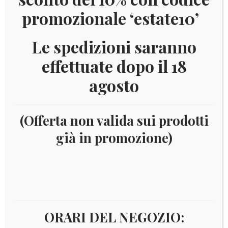
promozionale ‘estate10’
Le spedizioni saranno
effettuate dopo il 18
agosto
(Offerta non valida sui prodotti
già in promozione)
Home
Numismatica
Euro
Italia Euro
5 euro
ARGENTO E BIMETALLICI
2008
2008
ORARI DEL NEGOZIO: