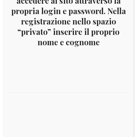
accedere al sito attraverso la
propria login e password. Nella
Aggiungi al carrello
registrazione nello spazio
“privato” inserire il proprio
nome e cognome
€
65,00