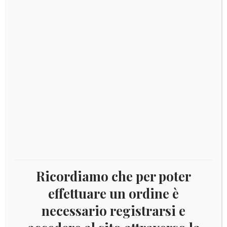
€
65,00
Ricordiamo che per poter
effettuare un ordine è
necessario registrarsi e
2014 – 5 € Ag Proof Italia – Semestre presidenza
europea