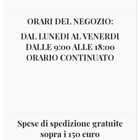
Visualizzazione di 3 risultati
ORARI DEL NEGOZIO:
€
65,00
DAL LUNEDI AL VENERDI
DALLE 9:00 ALLE 18:00
ORARIO CONTINUATO
Spese di spedizione gratuite
2014 – 5 € Ag Proof Italia – Villa Lante,Bagnaia
sopra i 150 euro
Leggi tutto