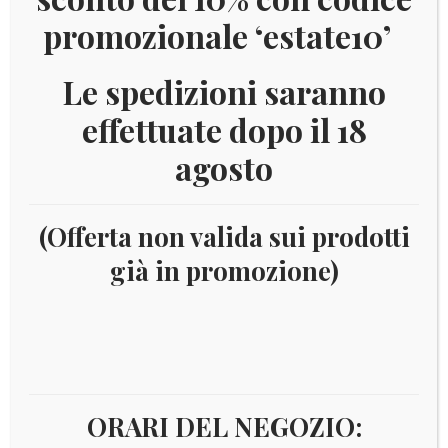
promozionale ‘estate10’
Le spedizioni saranno
effettuate dopo il 18
agosto
(Offerta non valida sui prodotti
già in promozione)
Home
Numismatica
Euro
Italia Euro
5 euro
ARGENTO E BIMETALLICI
2019
2019
ORARI DEL NEGOZIO: