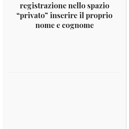
registrazione nello spazio
“privato” inserire il proprio
nome e cognome
Offerta speciale-2019 – 5 € Ag proof Italia –
S.Maria del Fiore
Leggi tutto
€
90,00