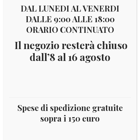
DAL LUNEDI AL VENERDI
Visualizzazione di 8 risultati
DALLE 9:00 ALLE 18:00
ORARIO CONTINUATO
Il
Il
€
450,00
€
399,00
Il negozio resterà chiuso
prezzo
prezzo
originale
attuale
dall’8 al 16 agosto
era:
è:
€ 450,00.
€ 399,00.
Spese di spedizione gratuite
sopra i 150 euro
Top rarità!!! Offerta -2019 – 5 € Ag Italia – 50°