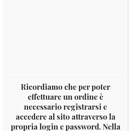
Visualizzazione di 17-17 di 17 risultati
1
2
Lussemburgo
×
Ricordiamo che per poter
Username:
effettuare un ordine è
necessario registrarsi e
Password
accedere al sito attraverso la
propria login e password. Nella