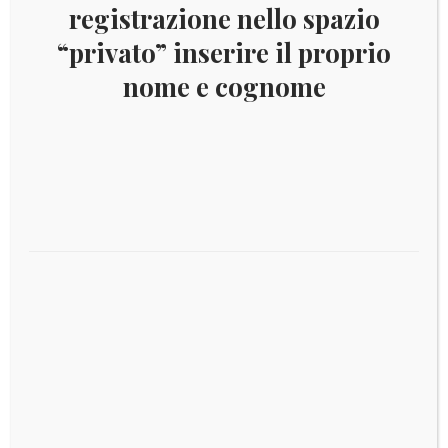
registrazione nello spazio
“privato” inserire il proprio
nome e cognome
© 2018
RomanPhil SRL
Via Alcide De Gasperi,23
00165 Roma
PI: 09063901004
REA: 1137425