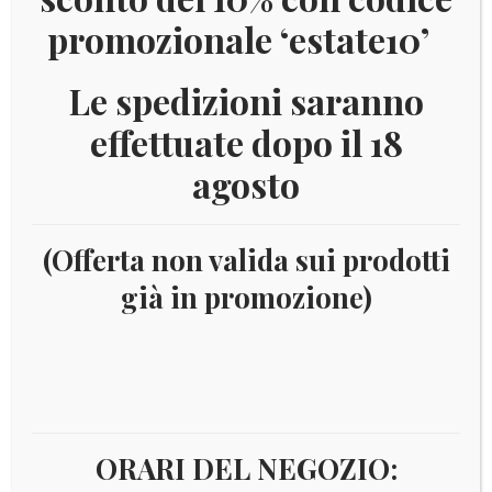
promozionale ‘estate10’
Le spedizioni saranno
effettuate dopo il 18
agosto
(Offerta non valida sui prodotti
già in promozione)
Home
Numismatica
Euro
Euro - Serie da 8 Monete
Lussemburgo
PAGINA 2
Lussemburgo
ORARI DEL NEGOZIO: