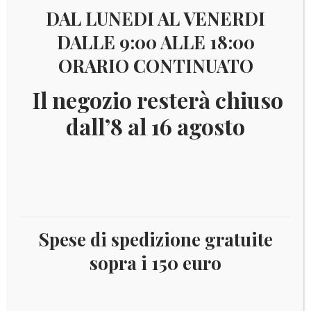
DAL LUNEDI AL VENERDI
Visualizzazione di 17-17 di 17 risultati
DALLE 9:00 ALLE 18:00
ORARIO CONTINUATO
1
2
Il negozio resterà chiuso
dall’8 al 16 agosto
€
15,00
2002 LUSSEMBURGO BLISTER
Spese di spedizione gratuite
Leggi tutto
sopra i 150 euro