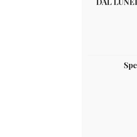
DAL LUNED
Seriette euro
Visualizzazione di 2 
€
0,00
Spe
2001 – Monac
2001 – serietta euro
euro 8 val
Leggi tutto
Aggiungi al c
Visualizzazione di 2 