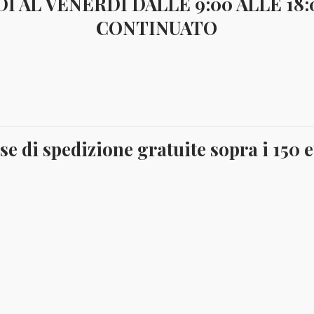
I AL VENERDI DALLE 9:00 ALLE 18
CONTINUATO
risultati
€
130,00
se di spedizione gratuite sopra i 150 
o serie
ori
arrello
risultati