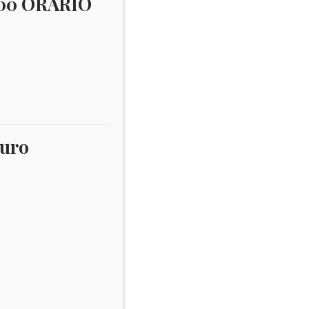
:00 ORARIO
Seriette euro
×
Username:
euro
Password