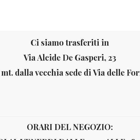
Ci siamo trasferiti in
Via Alcide De Gasperi, 23
 mt. dalla vecchia sede di Via delle Fo
Materiale
Informazioni
ai 150 Euro (solo in Italia)
Pagamenti accettati: Paypal - Visa - Ma
ORARI DEL NEGOZIO:
SERIETTE EURO