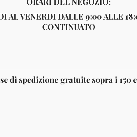
ORARI DEL NEGOZIO:
I AL VENERDI DALLE 9:00 ALLE 18
€
4,50
CONTINUATO
ZIM1989
FRANCOBOLLI NUOVI CON GOMMA INTEGRA. 6 valo
YVERT 174-179
Catalogo:DISPONIBILE
se di spedizione gratuite sopra i 150 
1989
Aggiungi al carrello
ZIMBABWE
FLORA
quantità
COD:
8324
Categoria:
Flora
Tag:
1989
,
Flora
,
Zimbabwe