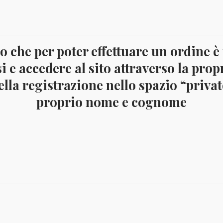
 che per poter effettuare un ordine è
crizione
i e accedere al sito attraverso la prop
COBOLLI NUOVI CON GOMMA INTEGRA. 6 valori YVERT 17
lla registrazione nello spazio “privato
proprio nome e cognome
€
9,00
€
4,