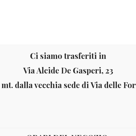
Ci siamo trasferiti in
Via Alcide De Gasperi, 23
Materiale
Informazioni
 mt. dalla vecchia sede di Via delle Fo
ai 150 Euro (solo in Italia)
Pagamenti accettati: Paypal - Visa - Ma
IMBABWE FLORA