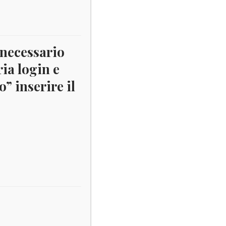
 necessario
ria login e
4-
” inserire il
50