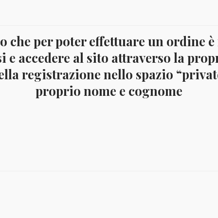
 che per poter effettuare un ordine è
crizione
i e accedere al sito attraverso la prop
lla registrazione nello spazio “privato
COBOLLI NUOVI CON GOMMA INTEGRA. 4 valori YVERT 54
proprio nome e cognome
€
5,00
€
4,