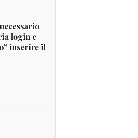
 necessario
ria login e
” inserire il
9-
50