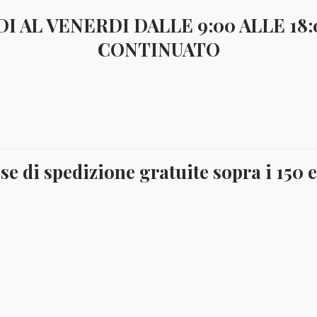
I AL VENERDI DALLE 9:00 ALLE 18
CONTINUATO
€
9,00
FAL1991
FRANCOBOLLI NUOVI CON GOMMA INTEGRA. 4 valo
YVERT 549-552
se di spedizione gratuite sopra i 150 
Catalogo:DISPONIBILE
1991
Aggiungi al carrello
FALKLAND
FLORA
quantità
COD:
8340
Categoria:
Flora
Tag:
1991
,
Flora