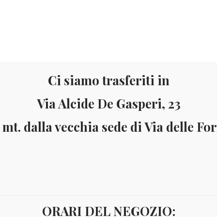
Ci siamo trasferiti in
Via Alcide De Gasperi, 23
Materiale
Informazioni
 mt. dalla vecchia sede di Via delle Fo
ai 150 Euro (solo in Italia)
Pagamenti accettati: Paypal - Visa - Ma
ORARI DEL NEGOZIO:
ALKLAND FLORA