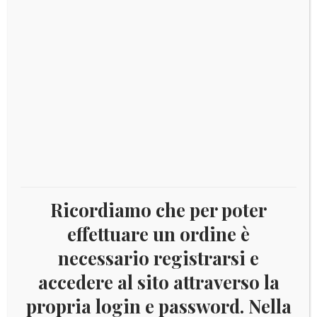
COD:
8296
Categoria:
Flora
Tag:
1994
,
Flora
DESCRIZIONE
Descrizione
FRANCOBOLLI NUOVI CON GOMMA INTEGRA. 2
Ricordiamo che per poter
valori YVERT 552-553
effettuare un ordine è
necessario registrarsi e
accedere al sito attraverso la
Prodotti correlati
propria login e password. Nella