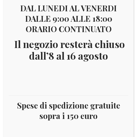
DAL LUNEDI AL VENERDI
DALLE 9:00 ALLE 18:00
ORARIO CONTINUATO
Il negozio resterà chiuso
€
13,00
dall’8 al 16 agosto
AIT1994
FRANCOBOLLI NUOVI CON GOMMA INTEGRA. 2
valori YVERT 552-553
Catalogo:DISPONIBILE
Spese di spedizione gratuite
sopra i 150 euro
1994
Aggiungi al carrello
AITUTAKI
FLORA
quantità