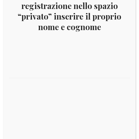
registrazione nello spazio
€
6,00
“privato” inserire il proprio
nome e cognome
1989 ZAMBIA FLORA
Aggiungi al carrello
€
10,00