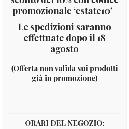
promozionale ‘estate10’
Le spedizioni saranno
effettuate dopo il 18
agosto
(Offerta non valida sui prodotti
già in promozione)
Home
Filatelia
Tematiche
Flora
1994
AITUTAKI FLORA
ORARI DEL NEGOZIO: