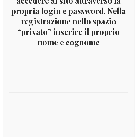
accedere al sito attraverso la
propria login e password. Nella
registrazione nello spazio
Prodotti correlati
“privato” inserire il proprio
nome e cognome
€
82,50
2003 (ANN. CPL) Francobolli Italia 2003
Aggiungi al carrello