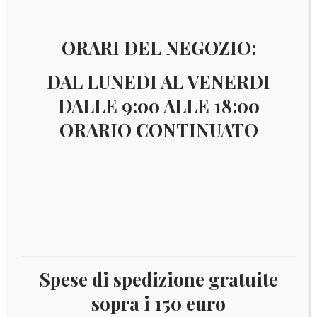
ORARI DEL NEGOZIO:
DAL LUNEDI AL VENERDI
DALLE 9:00 ALLE 18:00
ORARIO CONTINUATO
€
44,00
ITAAC1998
Annata completa 1998 – 63 VALORI + 2 FOGLIETTI
NUOVI INTEGRI inseriti in cartoncino protettivo –
(Foto indicativa)
Spese di spedizione gratuite
Catalogo:disponibile
sopra i 150 euro