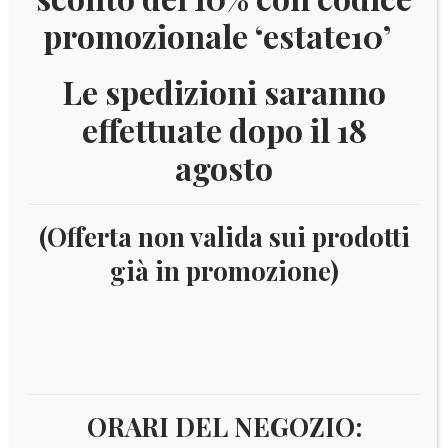
promozionale ‘estate10’
Le spedizioni saranno
effettuate dopo il 18
agosto
(Offerta non valida sui prodotti
già in promozione)
Home
Numismatica
Euro
Euro - Serie da 8 Monete
Lussemburgo
2005 LUSSEMBURGO BLISTER
ORARI DEL NEGOZIO: