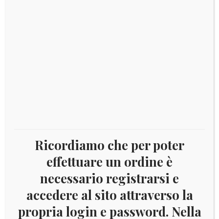
DESCRIZIONE
Descrizione
Serie 8 monete fior di conio – emissione 2005
Prodotti correlati
Ricordiamo che per poter
effettuare un ordine è
€
10,00
necessario registrarsi e
accedere al sito attraverso la
propria login e password. Nella