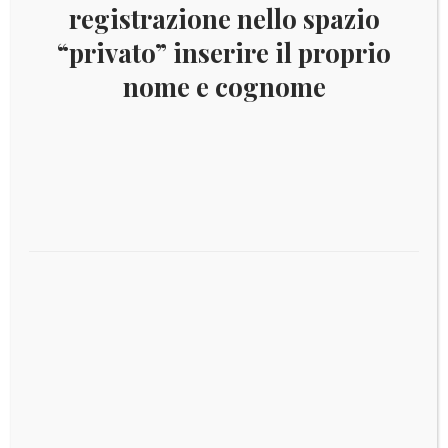
2011 LUSSEMBURGO BLISTER
registrazione nello spazio
“privato” inserire il proprio
Aggiungi al carrello
nome e cognome
€
6,00
2016 LUSSEMBURGO MINIFOGLIO
Leggi tutto