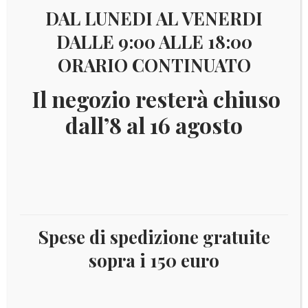
DAL LUNEDI AL VENERDI
DALLE 9:00 ALLE 18:00
ORARIO CONTINUATO
€
12,00
Il negozio resterà chiuso
LUX8M2005
dall’8 al 16 agosto
Serie 8 monete fior di conio – emissione 2005
Catalogo:disponibile
Esaurito
Spese di spedizione gratuite
COD:
2472
Categoria:
Lussemburgo
sopra i 150 euro
Tag:
2005
,
Lussemburgo