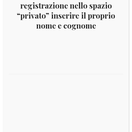
registrazione nello spazio
“privato” inserire il proprio
€
39,00
nome e cognome
BAHAMAS 1991 UCCELLI
Aggiungi al carrello