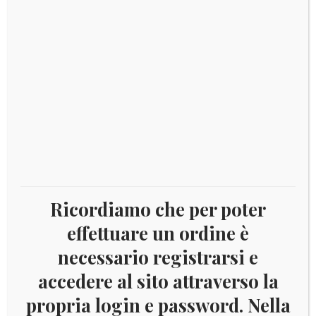
quantità
COD:
7775
Categoria:
Bahamas
Tag:
2006
,
Bahamas
DESCRIZIONE
Descrizione
Ricordiamo che per poter
Serie nuova completa con gomma integra di 14 val.
effettuare un ordine è
Fiori. N. 1244/57
necessario registrarsi e
accedere al sito attraverso la
propria login e password. Nella
Prodotti correlati