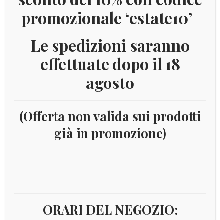
promozionale ‘estate10’
Le spedizioni saranno
effettuate dopo il 18
agosto
(Offerta non valida sui prodotti
già in promozione)
Home
Filatelia
Oltremare
America centrale
Bahamas
BAHAMAS 2006 FIORI
ORARI DEL NEGOZIO: