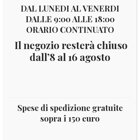
DAL LUNEDI AL VENERDI
DALLE 9:00 ALLE 18:00
ORARIO CONTINUATO
Il negozio resterà chiuso
€
29,00
dall’8 al 16 agosto
BAH2006
Serie nuova completa con gomma integra di 14 val.
Fiori. N. 1244/57
Catalogo:YVERT EURO 60,00
Spese di spedizione gratuite
sopra i 150 euro
BAHAMAS
Aggiungi al carrello
2006
FIORI