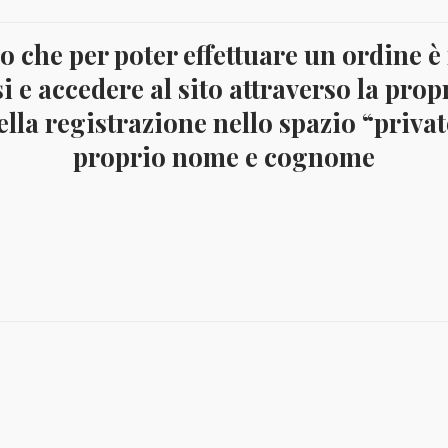
Divisionale
Ufficiale
 che per poter effettuare un ordine è
COD:
7428
Categoria:
Divisionali
FDC
i e accedere al sito attraverso la prop
Tag:
2011
,
Monaco
2011
lla registrazione nello spazio “privato
quantità
proprio nome e cognome
crizione
 in Euro di Monaco 2011 – 8 monete FDC in confezione originale in
tto stato. Tiratura 10.000 confezioni