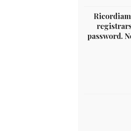
Ricordiamo
registrars
password. Ne
Des
DESCRIZIONE
Serie
perfe
Prodotti correlati