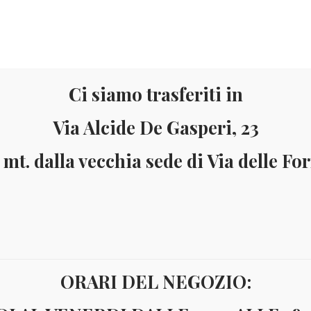
Ci siamo trasferiti in
Via Alcide De Gasperi, 23
 mt. dalla vecchia sede di Via delle Fo
Materiale
Informazioni
ai 150 Euro (solo in Italia)
Pagamenti accettati: Paypal - Visa - Ma
ORARI DEL NEGOZIO:
Divisionali
OFFERTA SPECIALE!!! MONACO DIVISIONALE UFFICIALE