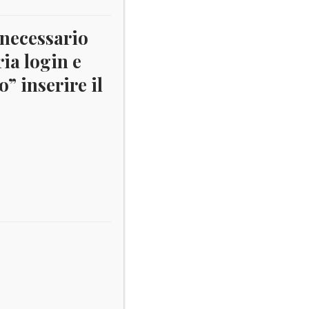
 necessario
ria login e
” inserire il