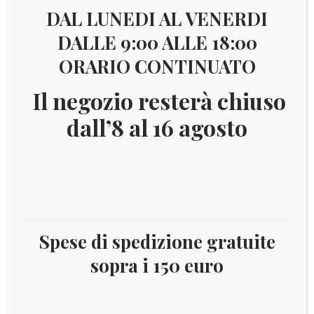
DAL LUNEDI AL VENERDI
DALLE 9:00 ALLE 18:00
ORARIO CONTINUATO
€
10,00
Il negozio resterà chiuso
LUX8M2012
dall’8 al 16 agosto
Serie 8 monete fior di conio – emissione 2012
Catalogo: disponibile
Esaurito
Spese di spedizione gratuite
COD:
5639
Categoria:
Lussemburgo
sopra i 150 euro
Tag:
2012
,
Lussemburgo