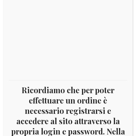
DESCRIZIONE
Descrizione
Serie 8 monete fior di conio – emissione 2012
Prodotti correlati
Ricordiamo che per poter
effettuare un ordine è
Il
Il
€
10,00
€
7,00
prezzo
prezzo
necessario registrarsi e
originale
attuale
accedere al sito attraverso la
era:
è:
€ 10,00.
€ 7,00.
propria login e password. Nella