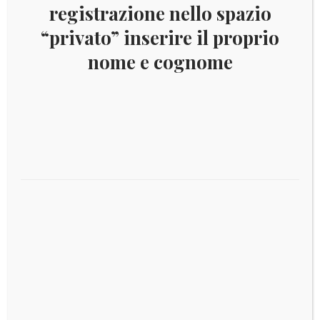
2020 LUSSEMBURGO BLISTER
registrazione nello spazio
IN OFFERTA!
“privato” inserire il proprio
nome e cognome
Leggi tutto
€
8,00