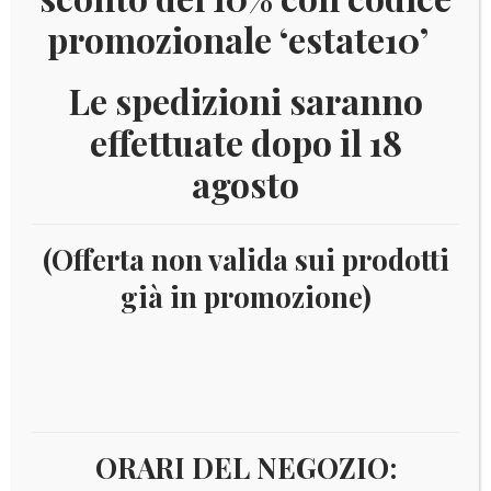
promozionale ‘estate10’
Le spedizioni saranno
effettuate dopo il 18
agosto
(Offerta non valida sui prodotti
già in promozione)
Home
Numismatica
Euro
Euro - Serie da 8 Monete
Lussemburgo
2012 LUSSEMBURGO BLISTER
ORARI DEL NEGOZIO: