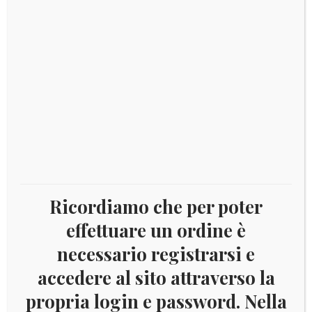
DESCRIZIONE
Descrizione
Serie 8 monete fior di conio – emissione 2013
Prodotti correlati
Ricordiamo che per poter
effettuare un ordine è
€
15,00
necessario registrarsi e
accedere al sito attraverso la
propria login e password. Nella