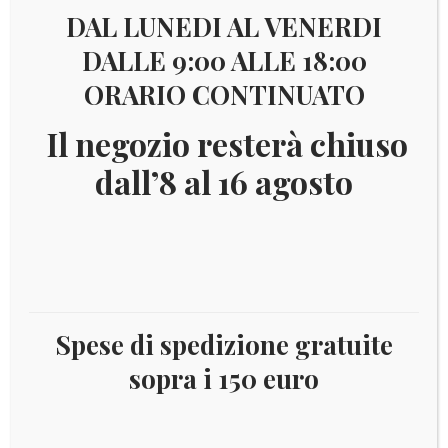
DAL LUNEDI AL VENERDI
DALLE 9:00 ALLE 18:00
ORARIO CONTINUATO
€
12,00
Il negozio resterà chiuso
dall’8 al 16 agosto
FIN8M2013
Serie 8 monete fior di conio – emissione 2013
Catalogo:disponibile
Esaurito
Spese di spedizione gratuite
COD:
7064
sopra i 150 euro
Categoria:
Finlandia
Tag:
2013
,
Finlandia