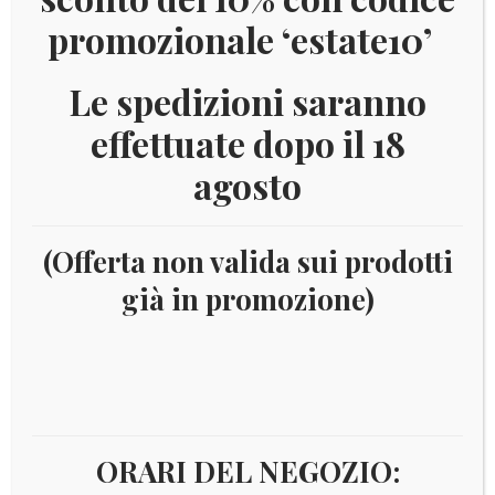
promozionale ‘estate10’
Le spedizioni saranno
effettuate dopo il 18
agosto
(Offerta non valida sui prodotti
già in promozione)
Home
Numismatica
Euro
Euro - Serie da 8 Monete
Finlandia
2013 FINLANDIA BLISTER
ORARI DEL NEGOZIO: