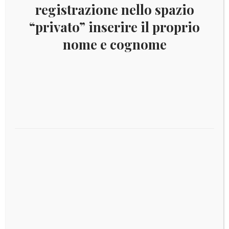
registrazione nello spazio
“privato” inserire il proprio
2014 FINLANDIA BLISTER
nome e cognome
Leggi tutto
€
7,00