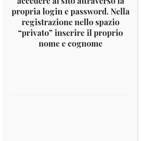
accedere al sito attraverso la
Prodotti correlati
propria login e password. Nella
registrazione nello spazio
€
24,00
“privato” inserire il proprio
nome e cognome
2004
(ANN.CPL) Francobolli Vaticano –
Pontificato di G. Paolo II
Leggi tutto