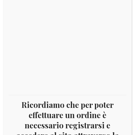
COD:
8570
Categoria:
Annate complete
Tag:
2016
DESCRIZIONE
Descrizione
Annata completa 2016 – 28 VALORI + 3 FOGLIETTI
Ricordiamo che per poter
NUOVI INTEGRI – (Foto Indicativa)
effettuare un ordine è
necessario registrarsi e