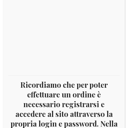
prezzo
prezzo
I fogli a sono a 22 fori con taschina per ogni
originale
attuale
francobollo
era:
è:
Disponibilità da fine gennaio
€ 33,00.
€ 30,00.
2023
Aggiungi al carrello
-
Vaticano
King
interi
Categorie:
2023
,
Aggiornamenti King e Versione Europa
Ricordiamo che per poter
MARINI
postali
effettuare un ordine è
quantità
necessario registrarsi e
accedere al sito attraverso la
DESCRIZIONE
propria login e password. Nella