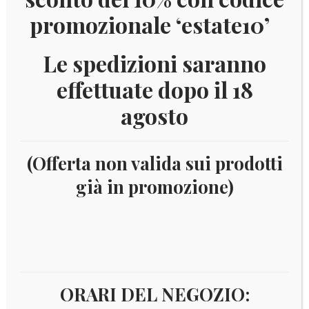
promozionale ‘estate10’
Le spedizioni saranno
effettuate dopo il 18
agosto
(Offerta non valida sui prodotti
già in promozione)
Home
2023-2024 e novità 2025 AGGIORNAMENTI
FILATELIA
Aggiornamenti King e Versione Europa
MARINI
2023
2023 – VATICANO KING INTERI
POSTALI
IN OFFERTA!
ORARI DEL NEGOZIO: