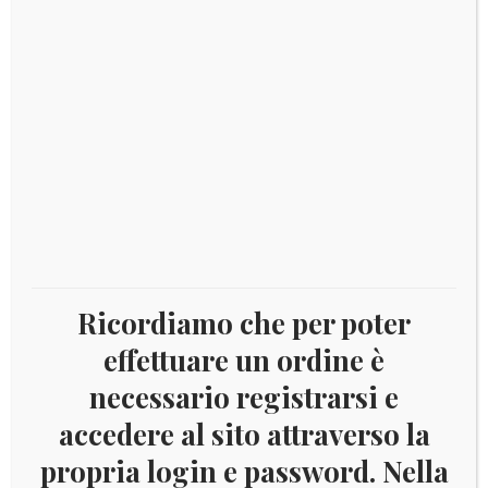
Catalogo: disponibile
Album
Aggiungi al carrello
per
il
dollaro
dei
COD:
5355
Categoria:
Album e fogli dollaro U.S.A.
Presidenti
Tag:
Numismatica
Americani
quantità
Ricordiamo che per poter
effettuare un ordine è
DESCRIZIONE
necessario registrarsi e
accedere al sito attraverso la
Descrizione
propria login e password. Nella