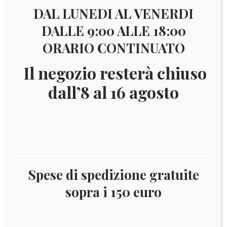
DAL LUNEDI AL VENERDI
DALLE 9:00 ALLE 18:00
ORARIO CONTINUATO
Il negozio resterà chiuso
dall’8 al 16 agosto
€
40,00
Spese di spedizione gratuite
ABDOL100
sopra i 150 euro
Album per il dollaro dei Presidenti degli Stati Uniti
“One Dollar Coins” Raccoglitore completo di cartella,
custodia, tasche e fogli descrittivi 2007/2016