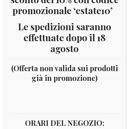
promozionale ‘estate10’
Le spedizioni saranno
effettuate dopo il 18
agosto
(Offerta non valida sui prodotti
già in promozione)
Home
Materiale
Collezionismo monete e
cartamoneta generico
Album e fogli dollaro U.S.A.
ALBUM PER IL DOLLARO DEI PRESIDENTI AMERICANI
ORARI DEL NEGOZIO: