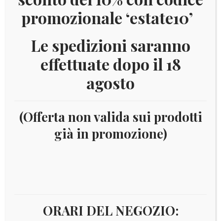
promozionale ‘estate10’
Le spedizioni saranno
effettuate dopo il 18
agosto
(Offerta non valida sui prodotti
già in promozione)
Home
Filatelia
Area Italiana
Vaticano
Francobolli e Foglietti 2018
2018 – ANNO EUROPEO
DEL PATRIMONIO CULTURALE
ORARI DEL NEGOZIO: