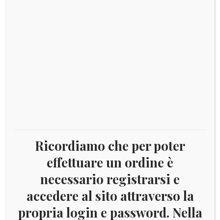
SCHEDA TECNICA
Valori facciali: € 0,10 – € 0,15 – € 0,30 – € 0,95
Formato: 30 x 40 mm
Dentellatura: 13 x 13 ¼
Stamperia: Cartor (Francia)
Tiratura max.: 100.000 serie
Ricordiamo che per poter
2018
Aggiungi al carrello
effettuare un ordine è
-
necessario registrarsi e
ANNO
EUROPEO
accedere al sito attraverso la
DEL
Categoria:
Francobolli e Foglietti 2018
propria login e password. Nella
Tag:
2018
,
Vaticano
PATRIMONIO