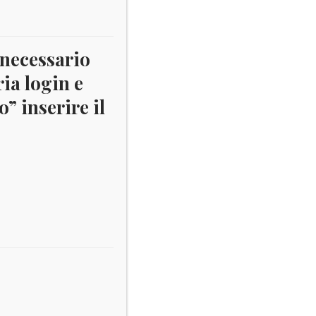
 necessario
ria login e
” inserire il
00