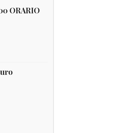
:00 ORARIO
Ascension
×
Username:
Password
euro