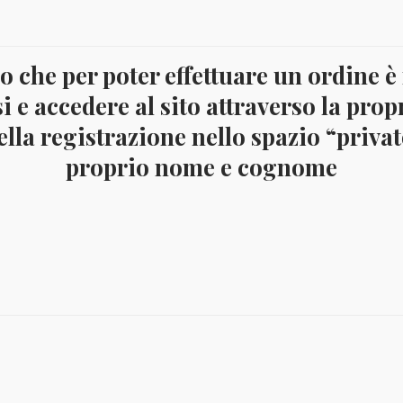
crizione
 che per poter effettuare un ordine è
i e accedere al sito attraverso la prop
etto Yvert BF4, nuovo integro
lla registrazione nello spazio “privato
proprio nome e cognome
€
7,00
€
8,