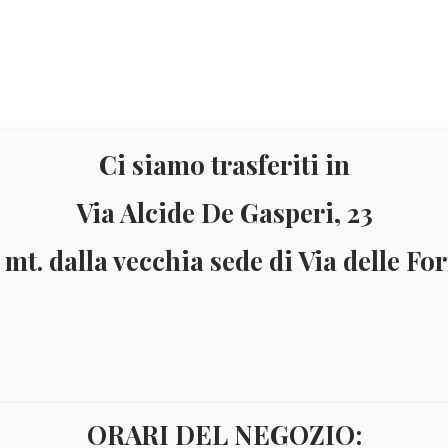
Ci siamo trasferiti in
Via Alcide De Gasperi, 23
Materiale
Informazioni
 mt. dalla vecchia sede di Via delle Fo
ai 150 Euro (solo in Italia)
Pagamenti accettati: Paypal - Visa - Ma
ORARI DEL NEGOZIO:
ion
ASCENSION 1972 NAVI YV.BF4