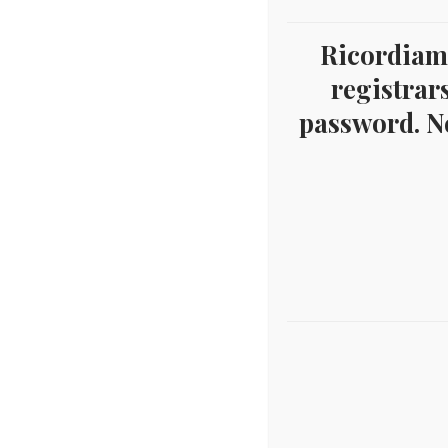
Ricordiamo
registrars
password. Ne
Des
DESCRIZIONE
Album
dell‘
nella
Fogli
Prodotti correlati