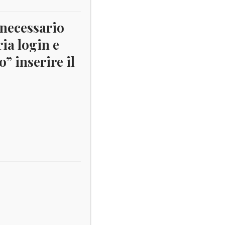
 necessario
ria login e
” inserire il
 sia