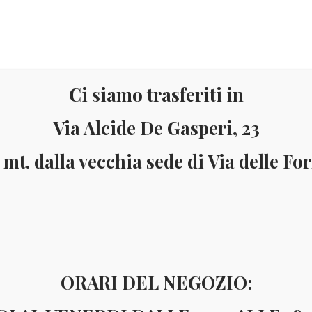
Ci siamo trasferiti in
Via Alcide De Gasperi, 23
 mt. dalla vecchia sede di Via delle Fo
Materiale
Informazioni
ai 150 Euro (solo in Italia)
Pagamenti accettati: Paypal - Visa - Ma
ORARI DEL NEGOZIO:
o
ALBUM - seriette e divisionali Euro
OPTIMA ALBUM PER SERIE E