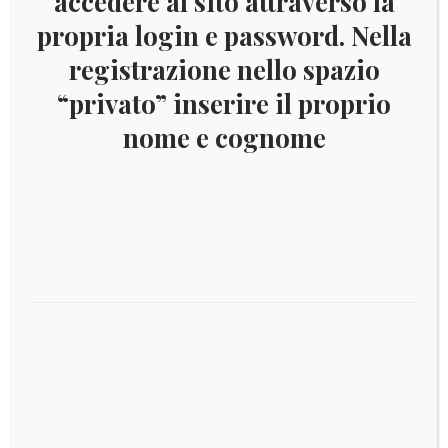
accedere al sito attraverso la
originale
attuale
propria login e password. Nella
era:
è:
registrazione nello spazio
€ 4,00.
€ 1,50.
“privato” inserire il proprio
nome e cognome
ASCENSION 1963 ALIMENTAZIONE YV.90
IN OFFERTA!
Aggiungi al carrello
Il
Il
€
3,00
€
1,50
prezzo
prezzo
originale
attuale