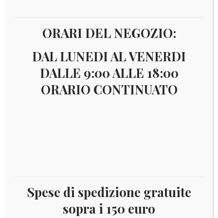
ORARI DEL NEGOZIO:
DAL LUNEDI AL VENERDI
DALLE 9:00 ALLE 18:00
Il
Il
€
50,00
€
22,00
ORARIO CONTINUATO
prezzo
prezzo
Francobollo non dentellato Yvert 26, nuovo integro
originale
attuale
era:
è:
Disponibile
€ 50,00.
€ 22,00.
COMORES
Aggiungi al carrello
1963
Spese di spedizione gratuite
ALIMENTAZIONE
sopra i 150 euro
YV.26