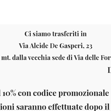
Ci siamo trasferiti in
Via Alcide De Gasperi, 23
 mt. dalla vecchia sede di Via delle Fo
Materiale
Informazioni
ll’8 al
ai 150 Euro (solo in Italia)
Pagamenti accettati: Paypal - Visa - Ma
l 10% con codice promozionale 
ioni saranno effettuate dopo il