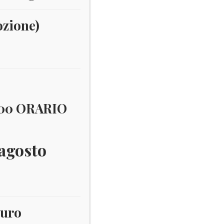
ozione)
:00 ORARIO
 agosto
euro