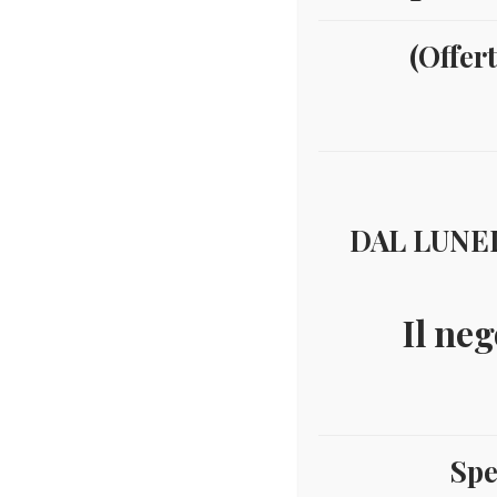
(Offer
DAL LUNED
Il neg
Spe