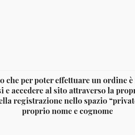
 che per poter effettuare un ordine è
i e accedere al sito attraverso la prop
lla registrazione nello spazio “privato
proprio nome e cognome
o
ITALIA- Album e fogli euro
EURO ITALIA – FOGLI PER SERIE AN