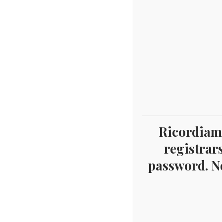
Ricordiamo
registrars
password. Ne
Home
Materiale
Collezionismo monete Eur