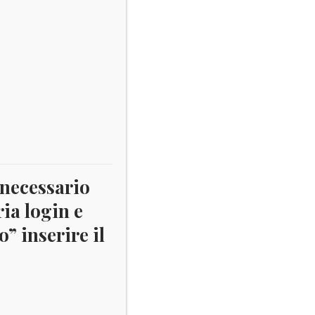
 necessario
ria login e
” inserire il
NUALI SCIOLTE