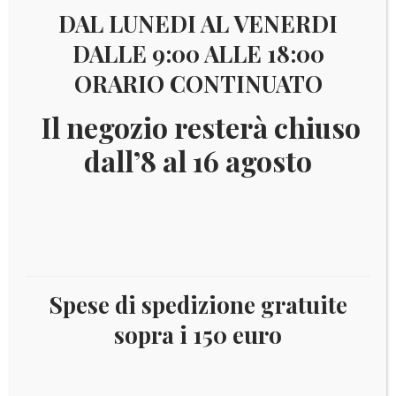
DAL LUNEDI AL VENERDI
DALLE 9:00 ALLE 18:00
ORARIO CONTINUATO
Il negozio resterà chiuso
dall’8 al 16 agosto
Il
Il
€
6,50
€
3,00
prezzo
prezzo
Serie di 2 valori Unificato 1240/41, nuova integra
originale
attuale
era:
è:
Disponibile
Spese di spedizione gratuite
€ 6,50.
€ 3,00.
sopra i 150 euro
GERMANIA
Aggiungi al carrello
1989
SPORT