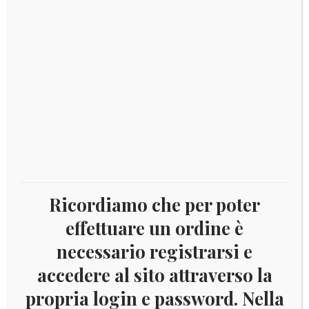
UNIF.1240/41
quantità
Categorie:
Germania
,
Ginnastica Artistica
,
Sport
,
Tennis da tavolo
Catalogo: Unificato
DESCRIZIONE
Descrizione
Ricordiamo che per poter
Serie di 2 valori Unificato 1240/41, nuova integra
effettuare un ordine è
necessario registrarsi e
accedere al sito attraverso la
Prodotti correlati
propria login e password. Nella