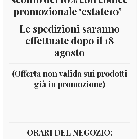
promozionale ‘estate10’
Le spedizioni saranno
effettuate dopo il 18
agosto
(Offerta non valida sui prodotti
già in promozione)
Home
Filatelia
Tematiche
Sport
GERMANIA
1989 SPORT UNIF.1240/41
IN OFFERTA!
ORARI DEL NEGOZIO: