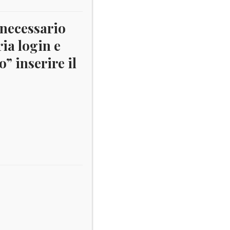
 necessario
ria login e
” inserire il
Il
50
zo
prezzo
nale
attuale
è:
00.
€ 5,50.