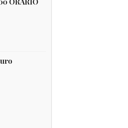
:00 ORARIO
Calcio
×
Username:
euro
Password