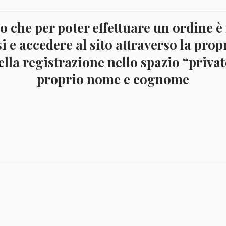
 che per poter effettuare un ordine è
crizione
i e accedere al sito attraverso la prop
lla registrazione nello spazio “privato
 di 7 valori Unificato 2306/12, nuova integra
proprio nome e cognome
Il
Il
Il
€
6,00
€
3,00
€
12,00
€
5,
prezzo
prezzo
prez
originale
attuale
origi
era:
è:
era:
€ 6,00.
€ 3,00.
€ 12,