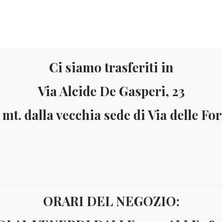
Ci siamo trasferiti in
Via Alcide De Gasperi, 23
 mt. dalla vecchia sede di Via delle Fo
Materiale
Informazioni
ai 150 Euro (solo in Italia)
Pagamenti accettati: Paypal - Visa - Ma
ORARI DEL NEGOZIO:
A 2005 CALCIO UNIF.2306/12