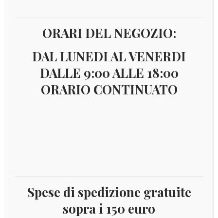
ORARI DEL NEGOZIO:
DAL LUNEDI AL VENERDI
DALLE 9:00 ALLE 18:00
ORARIO CONTINUATO
€
13,00
FOGLI PER 2 EURO COMMEMORATIVI CON
DESCRIZIONE E RAFFIGURAZIONE DELLE
Spese di spedizione gratuite
MONETE E TASCHE CONTENITIVE
sopra i 150 euro