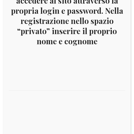
accedere al sito attraverso la
propria login e password. Nella
Descrizione
registrazione nello spazio
“privato” inserire il proprio
FOGLI PER 2 EURO COMMEMORATIVI CON
nome e cognome
DESCRIZIONE E RAFFIGURAZIONE DELLE
MONETE E TASCHE CONTENITIVE
II PARTE 2024
Prodotti correlati
€
4,50