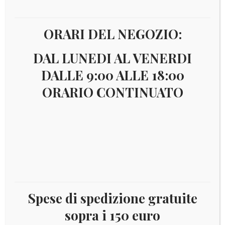
ORARI DEL NEGOZIO:
DAL LUNEDI AL VENERDI
DALLE 9:00 ALLE 18:00
ORARIO CONTINUATO
Spese di spedizione gratuite
Il
Il
€
8,00
€
7,00
sopra i 150 euro
prezzo
prezzo