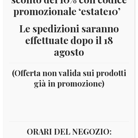
promozionale ‘estate10’
Le spedizioni saranno
effettuate dopo il 18
agosto
(Offerta non valida sui prodotti
già in promozione)
Home
2023-2024 e novità 2025 AGGIORNAMENTI
FILATELIA
Aggiornamenti King e Versione Europa
MARINI
2024
2024 – ITALIA VERSIONE EUROPA
IN OFFERTA!
ORARI DEL NEGOZIO: