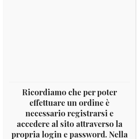
originale
attuale
francobollo
era:
è:
€ 99,00.
€ 85,00.
Disponibile
2024
Aggiungi al carrello
-
Italia
versione
europa
Categorie:
2024
,
Aggiornamenti King e Versione Europa
Ricordiamo che per poter
MARINI
quantità
effettuare un ordine è
necessario registrarsi e
accedere al sito attraverso la
DESCRIZIONE
propria login e password. Nella