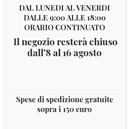
DAL LUNEDI AL VENERDI
DALLE 9:00 ALLE 18:00
ORARIO CONTINUATO
Il negozio resterà chiuso
dall’8 al 16 agosto
Spese di spedizione gratuite
sopra i 150 euro
Il
Il
€
99,00
€
85,00
prezzo
prezzo
I fogli a sono a 22 fori con taschina per ogni