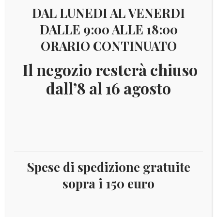
DAL LUNEDI AL VENERDI
DALLE 9:00 ALLE 18:00
ORARIO CONTINUATO
Il negozio resterà chiuso
dall’8 al 16 agosto
Spese di spedizione gratuite
sopra i 150 euro
Il
Il
€
57,00
€
49,00
prezzo
prezzo