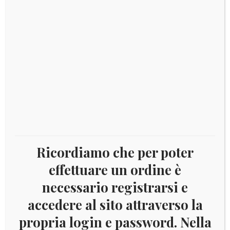
I fogli a sono a 22 fori con taschina per ogni
originale
attuale
francobollo
era:
è:
€ 57,00.
€ 49,00.
Disponibile
2024
Aggiungi al carrello
-
Vaticano
King
Ricordiamo che per poter
quantità
Categorie:
2024
,
Aggiornamenti King e Versione Europa
effettuare un ordine è
MARINI
necessario registrarsi e
accedere al sito attraverso la
propria login e password. Nella
DESCRIZIONE