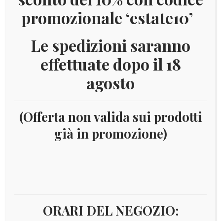
promozionale ‘estate10’
Le spedizioni saranno
effettuate dopo il 18
agosto
(Offerta non valida sui prodotti
già in promozione)
Home
2023-2024 e novità 2025 AGGIORNAMENTI
FILATELIA
Aggiornamenti King e Versione Europa
MARINI
2024
2024 – VATICANO KING
IN OFFERTA!
ORARI DEL NEGOZIO: