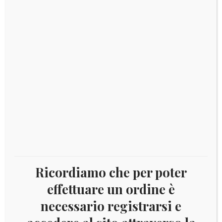
Catalogo: disponibile
PAGINA
Aggiungi al carrello
ATTESA
NEUTRA
PER
I
COD:
4706
Categoria:
Fogli da 2 Euro commemorativi
2
EURO
quantità
Ricordiamo che per poter
DESCRIZIONE
effettuare un ordine è
Descrizione
necessario registrarsi e