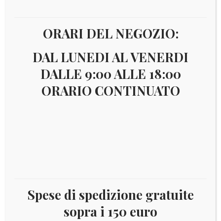
ORARI DEL NEGOZIO:
DAL LUNEDI AL VENERDI
DALLE 9:00 ALLE 18:00
ORARIO CONTINUATO
€
2,50
aMPEUCOLV
INSERTO FOGLIO ATTESA per Album
Spese di spedizione gratuite
EUROCOMM e EUROBIG Foglio generico per
contenere 12 monete euro, si può utilizzare il
sopra i 150 euro
Centratore per i 2 euro. Confezione da 1 pagina