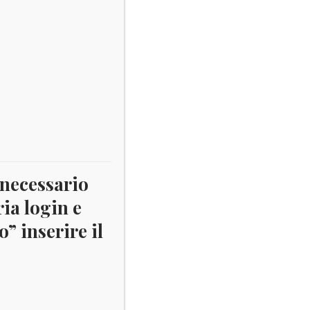
 necessario
ria login e
” inserire il