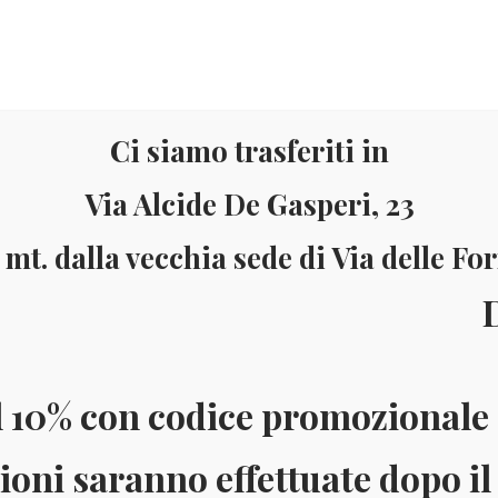
Ci siamo trasferiti in
Via Alcide De Gasperi, 23
 mt. dalla vecchia sede di Via delle Fo
Materiale
Informazioni
ll’8 al
ai 150 Euro (solo in Italia)
Pagamenti accettati: Paypal - Visa - Ma
l 10% con codice promozionale 
ioni saranno effettuate dopo il