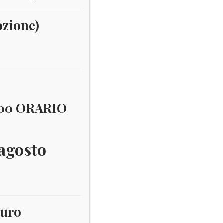
ozione)
:00 ORARIO
 agosto
euro