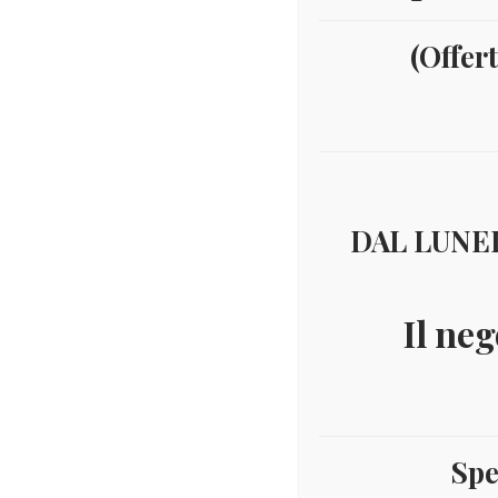
(Offer
DAL LUNED
Il neg
Spe