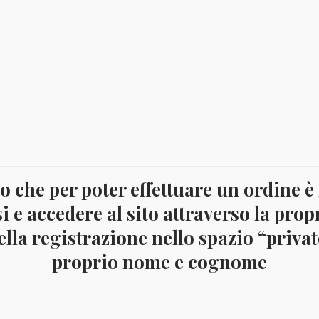
 che per poter effettuare un ordine è
i e accedere al sito attraverso la prop
lla registrazione nello spazio “privato
proprio nome e cognome
IA 1964 SPORT YV.1976/83+BF56