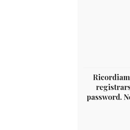
Ricordiamo
registrars
password. Ne
Home
Filatelia
Tematiche
Sport
ROMAN