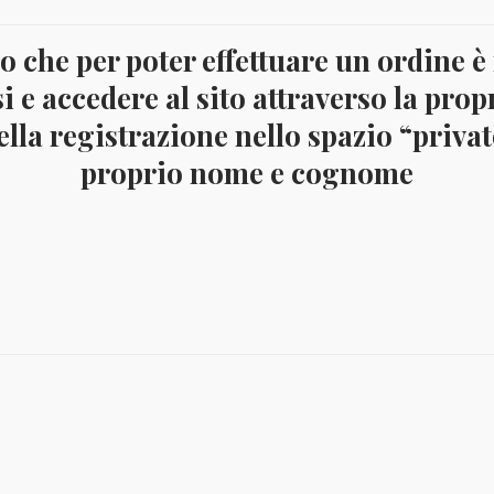
PER
2
 che per poter effettuare un ordine è
Categorie:
Fogli da 2 Euro commemorativi
,
Offerte
Numismatica
EURO
i e accedere al sito attraverso la prop
Tag:
FOGLI 2 EURO
COMMEMORATIVI
lla registrazione nello spazio “privato
-
II
proprio nome e cognome
PARTE
2025
crizione
-
ABAFIL
quantità
I PER 2 EURO COMMEMORATIVI CON DESCRIZIONE E
IGURAZIONE DELLE MONETE E TASCHE CONTENITIVE
ARTE 2025