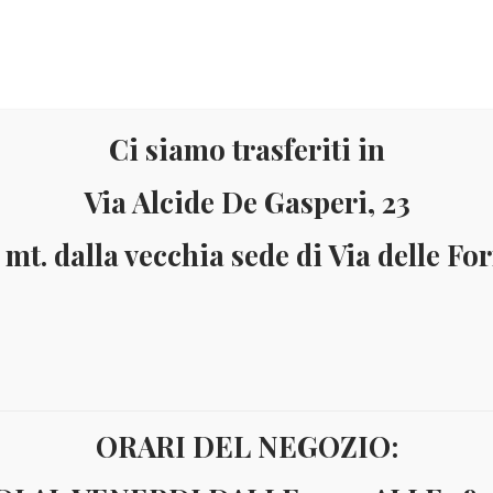
Ci siamo trasferiti in
Via Alcide De Gasperi, 23
 mt. dalla vecchia sede di Via delle Fo
Materiale
Informazioni
ai 150 Euro (solo in Italia)
Pagamenti accettati: Paypal - Visa - Ma
ORARI DEL NEGOZIO:
o
Fogli da 2 Euro commemorativi
NOVITÀ 2025-FOGLI PER 2 EURO 