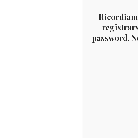
Ricordiamo
registrars
password. Ne
Des
DESCRIZIONE
FOGL
INFORMAZIONI AGGIUNTIVE
RAFF
II P