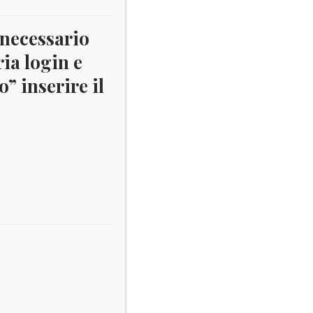
 necessario
ria login e
” inserire il