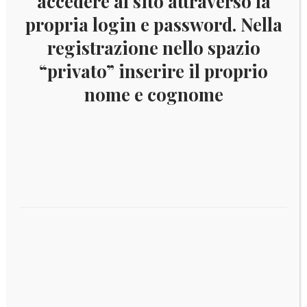
accedere al sito attraverso la
DESCRIZIONE
propria login e password. Nella
registrazione nello spazio
Descrizione
“privato” inserire il proprio
nome e cognome
Aggiornamento Marini King Vaticano 2025 con
annata completa di francobolli, foglietti e libretto
Prodotti correlati
€
58,00