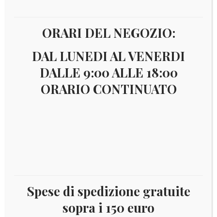
ORARI DEL NEGOZIO:
DAL LUNEDI AL VENERDI
DALLE 9:00 ALLE 18:00
ORARIO CONTINUATO
Spese di spedizione gratuite
Il
Il
€
220,00
€
210,00
sopra i 150 euro
prezzo
prezzo