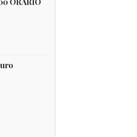
:00 ORARIO
Calcio
×
Username:
euro
Password