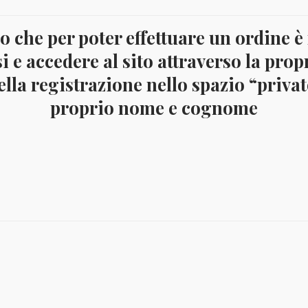
quantità
 che per poter effettuare un ordine è
crizione
i e accedere al sito attraverso la prop
lla registrazione nello spazio “privato
 di 6 valori Yvert 3273/78, nuova integra
proprio nome e cognome
Il
Il
Il
€
10,50
€
6,00
€
8,50
€
4,
prezzo
prezzo
prez
originale
attuale
origi
era:
è:
era:
€ 10,50.
€ 6,00.
€ 8,5