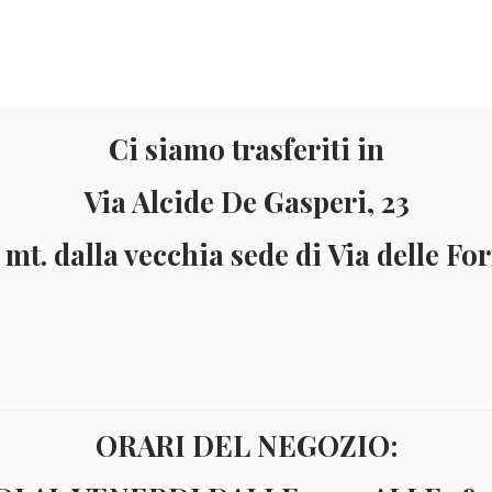
Ci siamo trasferiti in
Via Alcide De Gasperi, 23
 mt. dalla vecchia sede di Via delle Fo
Materiale
Informazioni
ai 150 Euro (solo in Italia)
Pagamenti accettati: Paypal - Visa - Ma
ORARI DEL NEGOZIO:
RIA 1990 CALCIO E CAMPIONATI MONDIALI YV.3273/78