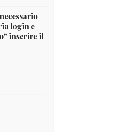
 necessario
ria login e
” inserire il
Il
00
zo
prezzo
nale
attuale
è:
0.
€ 4,00.