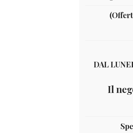
(Offer
DAL LUNED
Il neg
Spe