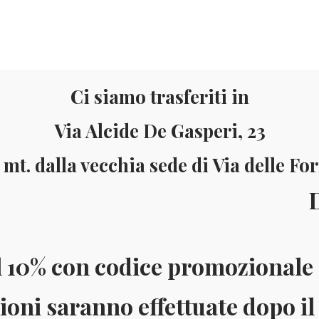
Ci siamo trasferiti in
Via Alcide De Gasperi, 23
 mt. dalla vecchia sede di Via delle Fo
Materiale
Informazioni
ll’8 al
ai 150 Euro (solo in Italia)
Pagamenti accettati: Paypal - Visa - Ma
l 10% con codice promozionale 
ioni saranno effettuate dopo il