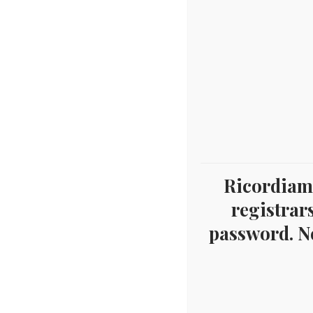
Ricordiamo
registrars
password. Ne
Home
Offerte Materiale
VATICANO 2 EUR