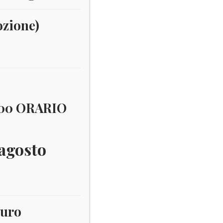
ozione)
:00 ORARIO
 agosto
euro