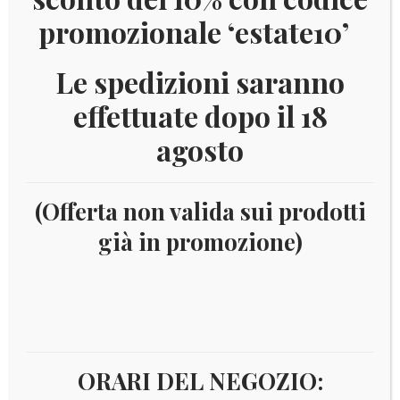
promozionale ‘estate10’
Le spedizioni saranno
effettuate dopo il 18
agosto
(Offerta non valida sui prodotti
già in promozione)
Home
Materiale
Collezionismo filatelico
2020 -
AGGIORNAMENTI FILATELIA
aggiornamenti MARINI
2020
VATICANO 2020 KING
IN OFFERTA!
ORARI DEL NEGOZIO: