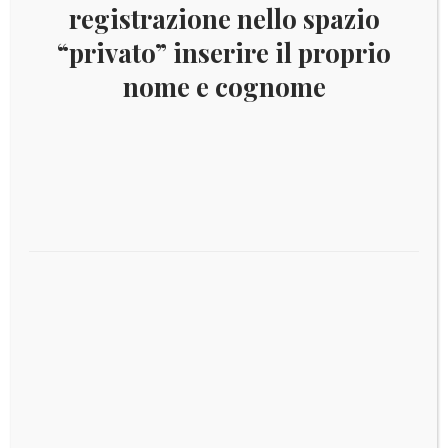
registrazione nello spazio
“privato” inserire il proprio
Aggiornamento per la sistemazione dei francobolli e
dei foglietti emessi nel 2020
nome e cognome
Prodotti correlati
€
1,40