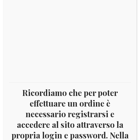
Aggiornamento per la sistemazione dei francobolli e
originale
attuale
dei foglietti emessi nel 2020
era:
è:
€ 55,00.
€ 50,00.
VATICANO
Aggiungi al carrello
2020
KING
quantità
Categoria:
aggiornamenti MARINI 2020
Tag:
2018
,
Italia
,
king
,
marini
,
San Marino
,
SMOM
,
Vaticano
Ricordiamo che per poter
effettuare un ordine è
necessario registrarsi e
DESCRIZIONE
accedere al sito attraverso la
propria login e password. Nella
Descrizione