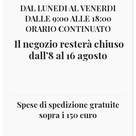
DAL LUNEDI AL VENERDI
DALLE 9:00 ALLE 18:00
ORARIO CONTINUATO
Il negozio resterà chiuso
dall’8 al 16 agosto
Spese di spedizione gratuite
sopra i 150 euro
Il
Il
€
55,00
€
50,00
prezzo
prezzo