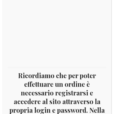
€
40,00
GILBERT 1956 – ELISABETTA II
Aggiungi al carrello
Ricordiamo che per poter
effettuare un ordine è
necessario registrarsi e
accedere al sito attraverso la
€
36,00
propria login e password. Nella