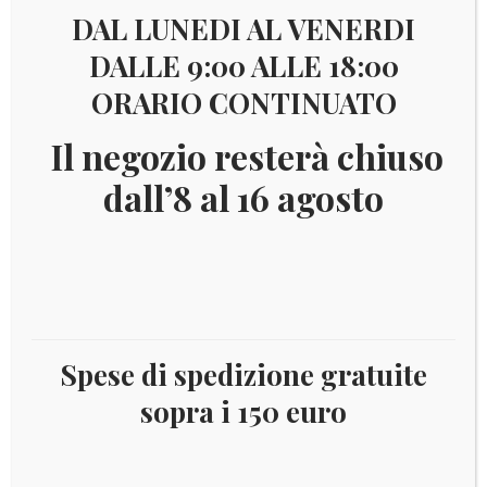
Visualizzazione di 6 risultati
DAL LUNEDI AL VENERDI
DALLE 9:00 ALLE 18:00
ORARIO CONTINUATO
€
60,00
Il negozio resterà chiuso
dall’8 al 16 agosto
Spese di spedizione gratuite
T.A.A.F 1956/9 – FAUNA
sopra i 150 euro
Aggiungi al carrello