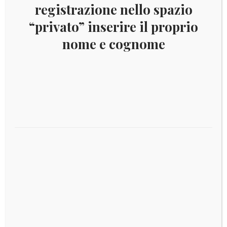
registrazione nello spazio
“privato” inserire il proprio
nome e cognome
FORMOSA 1956 -70° Ann. Tchang Kai-Chek
Aggiungi al carrello
€
80,00