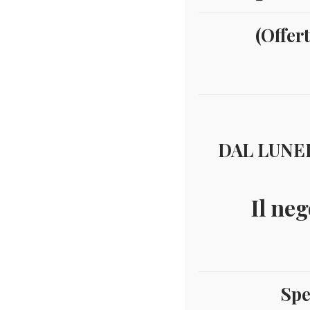
(Offer
DAL LUNED
Il neg
Spe