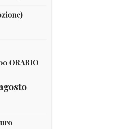
ozione)
:00 ORARIO
 agosto
euro