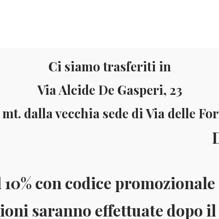
Ci siamo trasferiti in
Via Alcide De Gasperi, 23
 mt. dalla vecchia sede di Via delle Fo
Materiale
Informazioni
ll’8 al
ai 150 Euro (solo in Italia)
Pagamenti accettati: Paypal - Visa - Ma
l 10% con codice promozionale 
ioni saranno effettuate dopo il