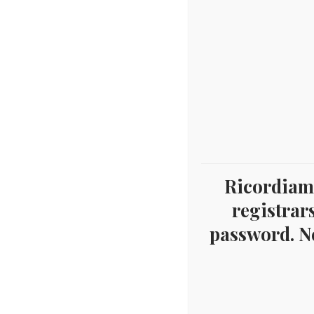
Ricordiamo
registrars
password. Ne
Home
Filatelia
Area Italiana
Vaticano
A