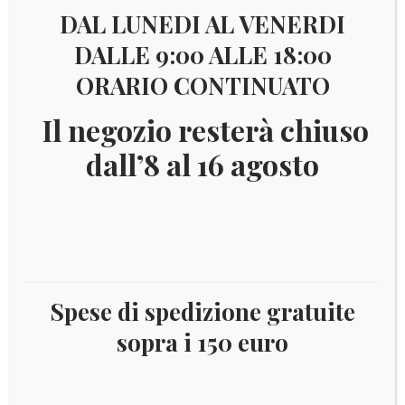
DAL LUNEDI AL VENERDI
Visualizzazione di 81-94 di 94 risultati
DALLE 9:00 ALLE 18:00
ORARIO CONTINUATO
1
2
3
4
5
6
Il negozio resterà chiuso
dall’8 al 16 agosto
€
15,00
Spese di spedizione gratuite
sopra i 150 euro
1947
(ANN.CPL.) Francobolli Vaticano –
Pontificato di Pio XII