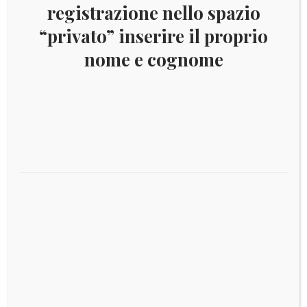
registrazione nello spazio
“privato” inserire il proprio
nome e cognome
€
1,50
1945
(ANN.CPL.) Francobolli Vaticano – Pontificato
di Pio XII
Aggiungi al carrello