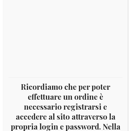
Aggiungi al carrello
€
8,00
Ricordiamo che per poter
effettuare un ordine è
necessario registrarsi e
1946
(ANN.CPL.) Francobolli Vaticano –
accedere al sito attraverso la
Pontificato di Pio XII
propria login e password. Nella
Aggiungi al carrello