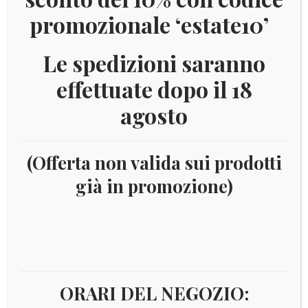
promozionale ‘estate10’
Le spedizioni saranno
effettuate dopo il 18
agosto
(Offerta non valida sui prodotti
già in promozione)
Home
Filatelia
Area Italiana
Vaticano
Annate
complete
PAGINA 6
Annate complete
ORARI DEL NEGOZIO: