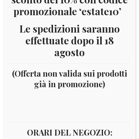
promozionale ‘estate10’
Le spedizioni saranno
effettuate dopo il 18
agosto
(Offerta non valida sui prodotti
già in promozione)
Home
Filatelia
Oltremare
America centrale
SAINT KITTS E NEVIS
Saint Kitts e Nevis
ORARI DEL NEGOZIO:
Saint Kitts e Nevis, o Saint Christopher e Nevis, è uno