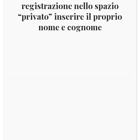
registrazione nello spazio
“privato” inserire il proprio
nome e cognome
SAINT KITTS 2014 FLORA YV.1668/71
Aggiungi al carrello
Il
Il
€
20,00
€
10,00
prezzo
prezzo
originale
attuale