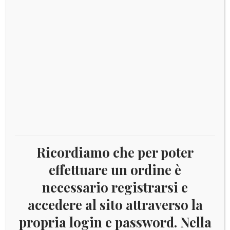
SAINT KITTS 2015 FLORA YV.1676/81
Ricordiamo che per poter
Aggiungi al carrello
effettuare un ordine è
necessario registrarsi e
accedere al sito attraverso la
propria login e password. Nella
€
9,00