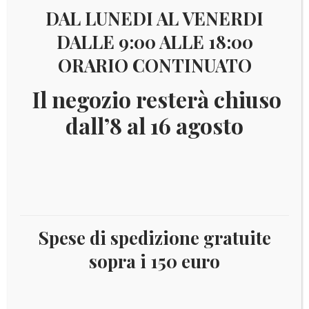
DAL LUNEDI AL VENERDI
stato insulare dell’America Centrale corrispondente
ad un piccolo arcipelago formato da due isole delle
DALLE 9:00 ALLE 18:00
Piccole Antille, Saint Kitts (o Saint Christopher) e
ORARIO CONTINUATO
Nevis.
Fonte wikipedia
.
Il negozio resterà chiuso
dall’8 al 16 agosto
Visualizzazione di 10 risultati
€
12,00
Spese di spedizione gratuite
sopra i 150 euro